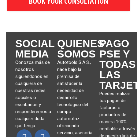
BOOK YOUR CONSULTATION
SOCIAL
QUIENES
PAGO
MEDIA
SOMOS
PSE Y
TODAS
Conozca más de
Autotools S.A.S.,
nosotros
nace bajo la
LAS
siguiéndonos en
premisa de
TARJE
cualquiera de
satisfacer la
nuestras redes
necesidad de
Puedes realizar
sociales o
desarrollo
tus pagos de
escríbanos y
tecnológico del
facturas o
responderemos a
campo
productos de
cualquier duda
automotriz
manera 100%
que tenga.
ofreciendo
confiable a través
servicio, asesoría
de nuestro link de