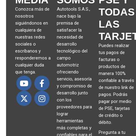
TODAS
Conozca más de
Autotools S.A.S.,
nosotros
nace bajo la
LAS
siguiéndonos en
premisa de
cualquiera de
satisfacer la
TARJE
nuestras redes
necesidad de
sociales o
desarrollo
Puedes realizar
escríbanos y
tecnológico del
tus pagos de
responderemos a
campo
facturas o
cualquier duda
automotriz
productos de
que tenga.
ofreciendo
manera 100%
servicio, asesoría
confiable a través
y compromiso de
de nuestro link de
desarrollo junto
pagos. Podrás
con los
pagar por medio
proveedores para
de PSE, tarjetas
lograr
de crédito o
herramientas
débito.
más completas y
Pregunta a tu
confiables para el