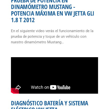
PRUEBA DE POTENCIA EN
DINAMÓMETRO MUSTANG -
POTENCIA MÁXIMA EN VW JETTA GLI
1.8 T 2012
En el siguiente video verás el funcionamiento de la
prueba de potencia y toque de un vehículo con
nuestro dinamómetro Mustang…
DIAGNÓSTICO BATERÍA Y SISTEMA