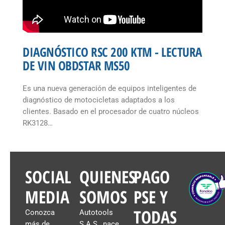
DIAGNÓSTICO RSC 200 KTM - LECTURA
DE VIN OBDSTAR MS50
Es una nueva generación de equipos inteligentes de
diagnóstico de motocicletas adaptados a los
clientes. Basado en el procesador de cuatro núcleos
RK3128…
SOCIAL
QUIENES
PAGO
MEDIA
SOMOS
PSE Y
TODAS
Conozca
Autotools
más de
S.A.S., nace