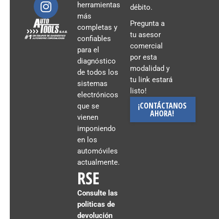
herramientas
débito.
más
Pregunta a
completas y
tu asesor
confiables
comercial
para el
por esta
diagnóstico
modalidad y
de todos los
tu link estará
sistemas
listo!
electrónicos
¡CONTÁCTANOS
que se
AHORA!
vienen
imponiendo
en los
automóviles
actualmente.
RSE
Consulte las
politicas de
devolución