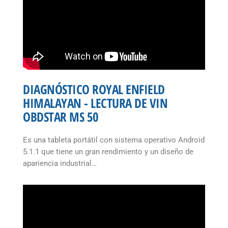
DIAGNÓSTICO ROYAL ENFIELD
HIMALAYAN - LECTURA DE VIN
OBDSTAR MS 50
Es una tableta portátil con sistema operativo Android
5.1.1 que tiene un gran rendimiento y un diseño de
apariencia industrial…