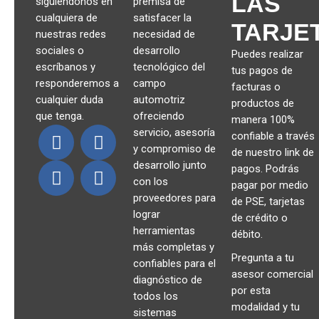
LAS
siguiéndonos en
premisa de
cualquiera de
satisfacer la
TARJE
nuestras redes
necesidad de
sociales o
desarrollo
Puedes realizar
escríbanos y
tecnológico del
tus pagos de
responderemos a
campo
facturas o
cualquier duda
automotriz
productos de
que tenga.
ofreciendo
manera 100%
servicio, asesoría
confiable a través
y compromiso de
de nuestro link de
desarrollo junto
pagos. Podrás
con los
pagar por medio
proveedores para
de PSE, tarjetas
lograr
de crédito o
herramientas
débito.
más completas y
Pregunta a tu
confiables para el
asesor comercial
diagnóstico de
por esta
todos los
modalidad y tu
sistemas