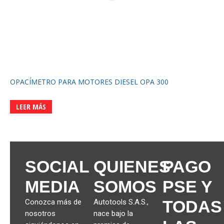
OPACÍMETRO PARA MOTORES DIESEL OPA 300
LEER MÁS
SOCIAL
QUIENES
PAGO
MEDIA
SOMOS
PSE Y
TODAS
Conozca más de
Autotools S.A.S.,
nosotros
nace bajo la