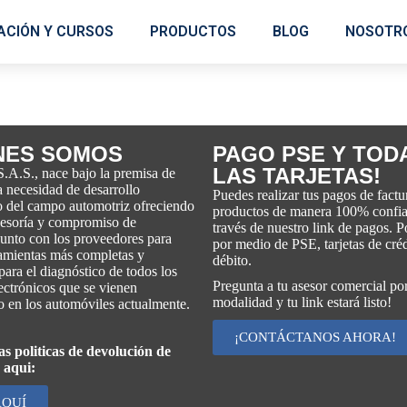
ACIÓN Y CURSOS
PRODUCTOS
BLOG
NOSOTR
.
NES SOMOS
PAGO PSE Y TOD
LAS TARJETAS!
S.A.S., nace bajo la premisa de
la necesidad de desarrollo
Puedes realizar tus pagos de factu
o del campo automotriz ofreciendo
productos de manera 100% confia
asesoría y compromiso de
través de nuestro link de pagos. 
junto con los proveedores para
por medio de PSE, tarjetas de créd
ramientas más completas y
débito.
para el diagnóstico de todos los
Pregunta a tu asesor comercial por
ectrónicos que se vienen
modalidad y tu link estará listo!
 en los automóviles actualmente.
¡CONTÁCTANOS AHORA!
as politicas de devolución de
 aqui:
AQUÍ