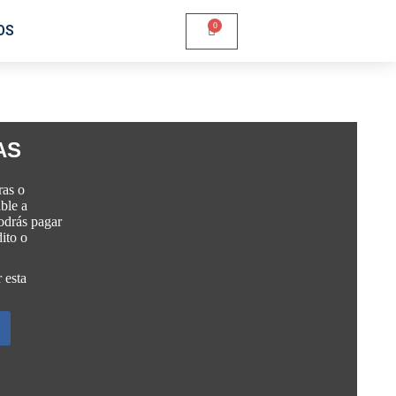
OS
AS
ras o
ble a
Podrás pagar
ito o
 esta