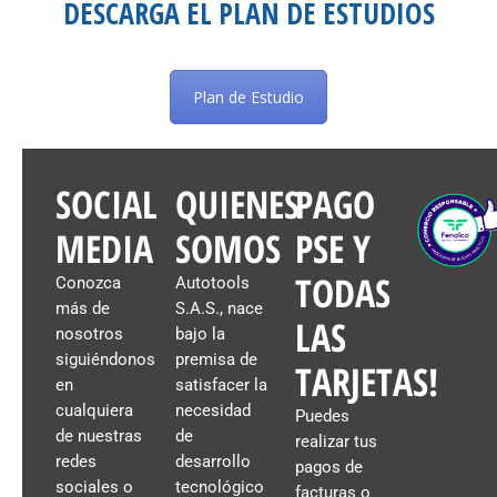
DESCARGA EL PLAN DE ESTUDIOS
Plan de Estudio
SOCIAL
QUIENES
PAGO
MEDIA
SOMOS
PSE Y
TODAS
Conozca
Autotools
más de
S.A.S., nace
LAS
nosotros
bajo la
siguiéndonos
premisa de
TARJETAS!
en
satisfacer la
cualquiera
necesidad
Puedes
de nuestras
de
realizar tus
redes
desarrollo
pagos de
sociales o
tecnológico
facturas o