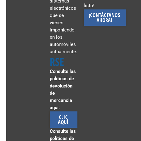
sistemas
listo!
electrónicos
¡CONTÁCTANOS
que se
AHORA!
vienen
imponiendo
en los
automóviles
actualmente.
RSE
Consulte las
politicas de
devolución
de
mercancia
aqui:
CLIC
AQUÍ
Consulte las
politicas de