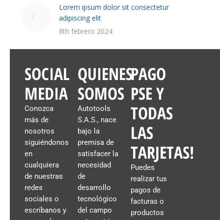
Lorem ipsum dolor sit consectetur
adipiscing elit
8th febrero 2024
SOCIAL
QUIENES
PAGO
MEDIA
SOMOS
PSE Y
TODAS
Conozca
Autotools
más de
S.A.S., nace
LAS
nosotros
bajo la
siguiéndonos
premisa de
TARJETAS!
en
satisfacer la
cualquiera
necesidad
Puedes
de nuestras
de
realizar tus
redes
desarrollo
pagos de
sociales o
tecnológico
facturas o
escríbanos y
del campo
productos