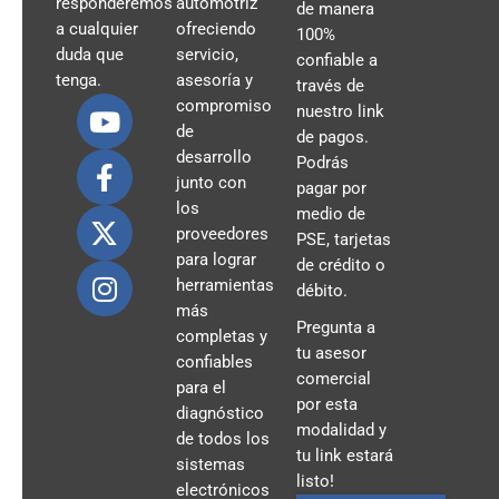
responderemos
automotriz
de manera
a cualquier
ofreciendo
100%
duda que
servicio,
confiable a
tenga.
asesoría y
través de
compromiso
nuestro link
de
de pagos.
desarrollo
Podrás
junto con
pagar por
los
medio de
proveedores
PSE, tarjetas
para lograr
de crédito o
herramientas
débito.
más
Pregunta a
completas y
tu asesor
confiables
comercial
para el
por esta
diagnóstico
modalidad y
de todos los
tu link estará
sistemas
listo!
electrónicos