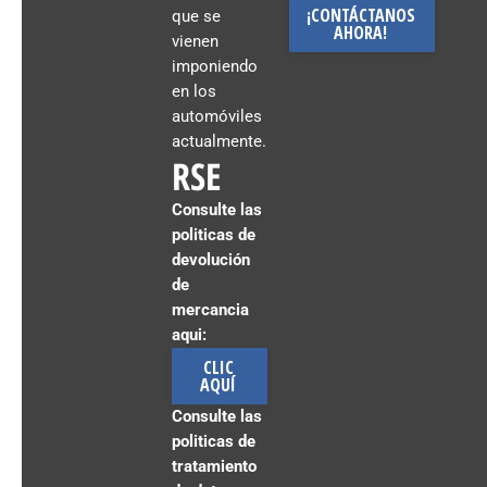
¡CONTÁCTANOS
que se
AHORA!
vienen
imponiendo
en los
automóviles
actualmente.
RSE
Consulte las
politicas de
devolución
de
mercancia
aqui:
CLIC
AQUÍ
Consulte las
politicas de
tratamiento