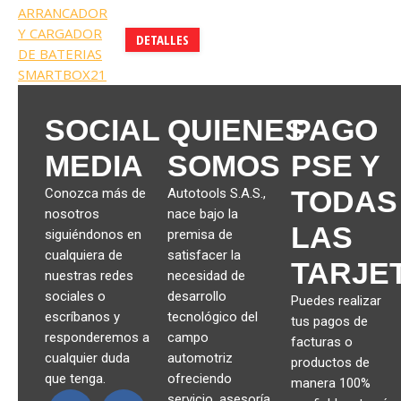
DETALLES
SOCIAL
QUIENES
PAGO
MEDIA
SOMOS
PSE Y
TODAS
Conozca más de
Autotools S.A.S.,
nosotros
nace bajo la
LAS
siguiéndonos en
premisa de
cualquiera de
satisfacer la
TARJE
nuestras redes
necesidad de
sociales o
desarrollo
Puedes realizar
escríbanos y
tecnológico del
tus pagos de
responderemos a
campo
facturas o
cualquier duda
automotriz
productos de
que tenga.
ofreciendo
manera 100%
servicio, asesoría