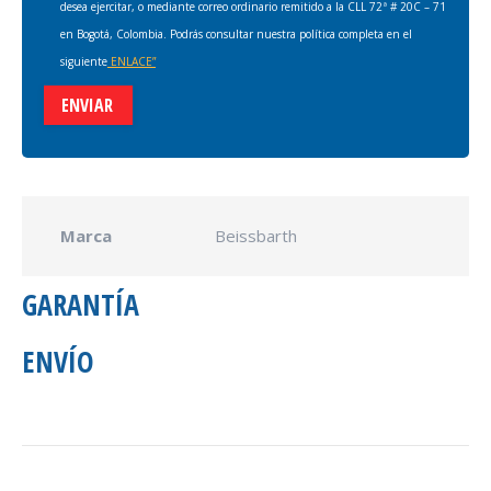
desea ejercitar, o mediante correo ordinario remitido a la CLL 72ª # 20C – 71
en Bogotá, Colombia. Podrás consultar nuestra política completa en el
siguiente
ENLACE”
Marca
Beissbarth
GARANTÍA
ENVÍO