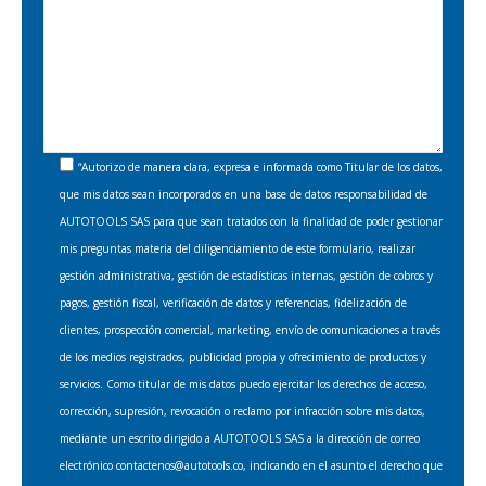
“Autorizo de manera clara, expresa e informada como Titular de los datos,
que mis datos sean incorporados en una base de datos responsabilidad de
AUTOTOOLS SAS para que sean tratados con la finalidad de poder gestionar
mis preguntas materia del diligenciamiento de este formulario, realizar
gestión administrativa, gestión de estadísticas internas, gestión de cobros y
pagos, gestión fiscal, verificación de datos y referencias, fidelización de
clientes, prospección comercial, marketing, envío de comunicaciones a través
de los medios registrados, publicidad propia y ofrecimiento de productos y
servicios. Como titular de mis datos puedo ejercitar los derechos de acceso,
corrección, supresión, revocación o reclamo por infracción sobre mis datos,
mediante un escrito dirigido a AUTOTOOLS SAS a la dirección de correo
electrónico contactenos@autotools.co, indicando en el asunto el derecho que