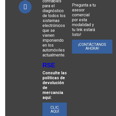
confiables
Pregunta a tu
para el
asesor
diagnóstico
comercial
de todos los
por esta
sistemas
modalidad y
electrónicos
tu link estará
que se
listo!
vienen
imponiendo
¡CONTÁCTANOS
en los
AHORA!
automóviles
actualmente.
RSE
Consulte las
politicas de
devolución
de
mercancia
aqui:
CLIC
AQUÍ