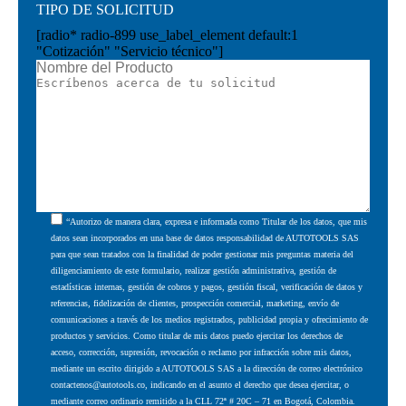
TIPO DE SOLICITUD
[radio* radio-899 use_label_element default:1
"Cotización" "Servicio técnico"]
“Autorizo de manera clara, expresa e informada como Titular de los datos, que mis
datos sean incorporados en una base de datos responsabilidad de AUTOTOOLS SAS
para que sean tratados con la finalidad de poder gestionar mis preguntas materia del
diligenciamiento de este formulario, realizar gestión administrativa, gestión de
estadísticas internas, gestión de cobros y pagos, gestión fiscal, verificación de datos y
referencias, fidelización de clientes, prospección comercial, marketing, envío de
comunicaciones a través de los medios registrados, publicidad propia y ofrecimiento de
productos y servicios. Como titular de mis datos puedo ejercitar los derechos de
acceso, corrección, supresión, revocación o reclamo por infracción sobre mis datos,
mediante un escrito dirigido a AUTOTOOLS SAS a la dirección de correo electrónico
contactenos@autotools.co, indicando en el asunto el derecho que desea ejercitar, o
mediante correo ordinario remitido a la CLL 72ª # 20C – 71 en Bogotá, Colombia.