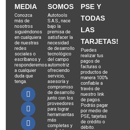
MEDIA
SOMOS
PSE Y
Conozca
Autotools
TODAS
más de
S.A.S., nace
nosotros
bajo la
LAS
siguiéndonos
premisa de
en cualquiera
satisfacer la
TARJETAS!
de nuestras
necesidad
redes
de desarrollo
Puedes
sociales o
tecnológico
realizar tus
escríbanos y
del campo
pagos de
responderemos
automotriz
facturas o
a cualquier
ofreciendo
productos de
duda que
servicio,
manera 100%
tenga.
asesoría y
confiable a
compromiso
través de
de desarrollo
nuestro link
junto con los
de pagos.
proveedores
Podrás pagar
para lograr
por medio de
herramientas
PSE, tarjetas
más
de crédito o
completas y
débito.