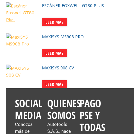
ESCÁNER FOXWELL GT80 PLUS
LEER MÁS
MAXISYS MS908 PRO
LEER MÁS
MAXISYS 908 CV
LEER MÁS
SOCIAL
QUIENES
PAGO
MEDIA
SOMOS
PSE Y
TODAS
Conozca
Autotools
más de
S.A.S., nace