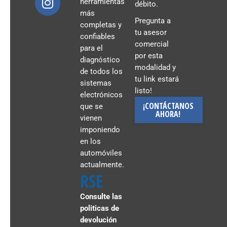
herramientas
débito.
más
Pregunta a
completas y
tu asesor
confiables
comercial
para el
por esta
diagnóstico
modalidad y
de todos los
tu link estará
sistemas
listo!
electrónicos
¡CONTÁCTANOS
que se
AHORA!
vienen
imponiendo
en los
automóviles
actualmente.
RSE
Consulte las
politicas de
devolución