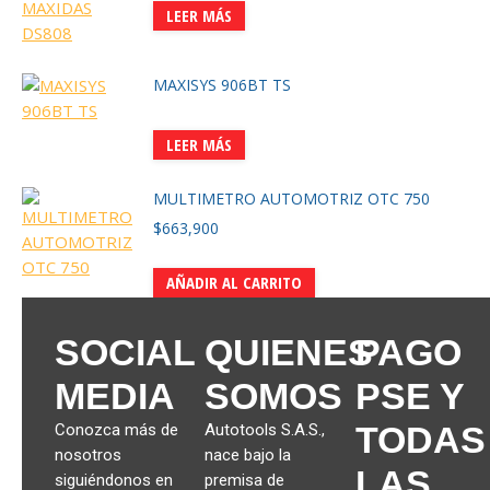
LEER MÁS
MAXISYS 906BT TS
LEER MÁS
MULTIMETRO AUTOMOTRIZ OTC 750
$
663,900
AÑADIR AL CARRITO
SOCIAL
QUIENES
PAGO
MEDIA
SOMOS
PSE Y
TODAS
Conozca más de
Autotools S.A.S.,
nosotros
nace bajo la
LAS
siguiéndonos en
premisa de