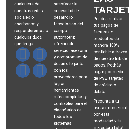
cualquiera de
satisfacer la
TARJE
nuestras redes
necesidad de
sociales o
desarrollo
Puedes realizar
escríbanos y
tecnológico del
tus pagos de
responderemos a
campo
facturas o
cualquier duda
automotriz
productos de
que tenga.
ofreciendo
manera 100%
servicio, asesoría
confiable a través
y compromiso de
de nuestro link de
desarrollo junto
pagos. Podrás
con los
pagar por medio
proveedores para
de PSE, tarjetas
lograr
de crédito o
herramientas
débito.
más completas y
Pregunta a tu
confiables para el
asesor comercial
diagnóstico de
por esta
todos los
modalidad y tu
sistemas
link estará listo!