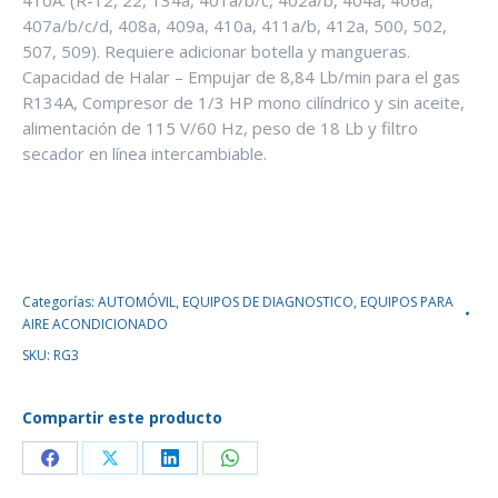
410A. (R-12, 22, 134a, 401a/b/c, 402a/b, 404a, 406a,
407a/b/c/d, 408a, 409a, 410a, 411a/b, 412a, 500, 502,
507, 509). Requiere adicionar botella y mangueras.
Capacidad de Halar – Empujar de 8,84 Lb/min para el gas
R134A, Compresor de 1/3 HP mono cilíndrico y sin aceite,
alimentación de 115 V/60 Hz, peso de 18 Lb y filtro
secador en línea intercambiable.
Categorías:
AUTOMÓVIL
,
EQUIPOS DE DIAGNOSTICO
,
EQUIPOS PARA
AIRE ACONDICIONADO
SKU:
RG3
Compartir este producto