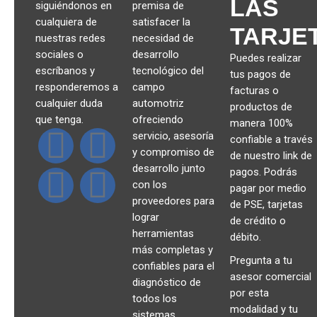
LAS
siguiéndonos en
premisa de
cualquiera de
satisfacer la
TARJE
nuestras redes
necesidad de
sociales o
desarrollo
Puedes realizar
escríbanos y
tecnológico del
tus pagos de
responderemos a
campo
facturas o
cualquier duda
automotriz
productos de
que tenga.
ofreciendo
manera 100%
servicio, asesoría
confiable a través
y compromiso de
de nuestro link de
desarrollo junto
pagos. Podrás
con los
pagar por medio
proveedores para
de PSE, tarjetas
lograr
de crédito o
herramientas
débito.
más completas y
Pregunta a tu
confiables para el
asesor comercial
diagnóstico de
por esta
todos los
modalidad y tu
sistemas