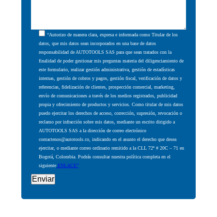
“Autorizo de manera clara, expresa e informada como Titular de los
datos, que mis datos sean incorporados en una base de datos
responsabilidad de AUTOTOOLS SAS para que sean tratados con la
finalidad de poder gestionar mis preguntas materia del diligenciamiento de
este formulario, realizar gestión administrativa, gestión de estadísticas
internas, gestión de cobros y pagos, gestión fiscal, verificación de datos y
referencias, fidelización de clientes, prospección comercial, marketing,
envío de comunicaciones a través de los medios registrados, publicidad
propia y ofrecimiento de productos y servicios. Como titular de mis datos
puedo ejercitar los derechos de acceso, corrección, supresión, revocación o
reclamo por infracción sobre mis datos, mediante un escrito dirigido a
AUTOTOOLS SAS a la dirección de correo electrónico
contactenos@autotools.co, indicando en el asunto el derecho que desea
ejercitar, o mediante correo ordinario remitido a la CLL 72ª # 20C – 71 en
Bogotá, Colombia. Podrás consultar nuestra política completa en el
siguiente
ENLACE”