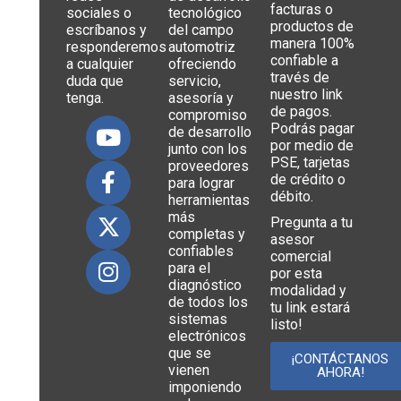
facturas o
sociales o
tecnológico
productos de
escríbanos y
del campo
manera 100%
responderemos
automotriz
confiable a
a cualquier
ofreciendo
través de
duda que
servicio,
nuestro link
tenga.
asesoría y
de pagos.
compromiso
Podrás pagar
de desarrollo
por medio de
junto con los
PSE, tarjetas
proveedores
de crédito o
para lograr
débito.
herramientas
más
Pregunta a tu
completas y
asesor
confiables
comercial
para el
por esta
diagnóstico
modalidad y
de todos los
tu link estará
sistemas
listo!
electrónicos
que se
¡CONTÁCTANOS
vienen
AHORA!
imponiendo