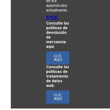
en los
automóviles
actualmente.
RSE
Consulte las
politicas de
devolución
de
mercancia
aqui:
CLIC
AQUÍ
Consulte las
politicas de
tratamiento
de datos
web:
CLIC
AQUÍ