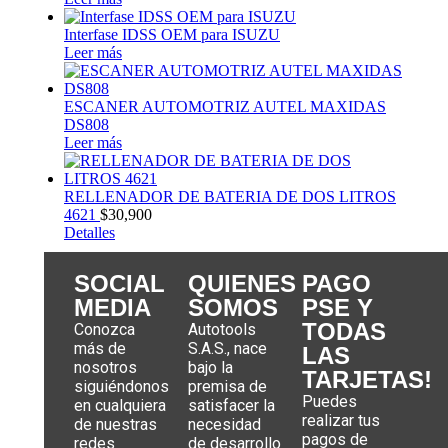
Interfase IDSS OEM para ISUZU
Leer más
ESCANER AUTOMOTRIZ AUTEL MAXIDAS
DS808
Leer más
RELLENADOR DE BATERIA DE DOS LITROS
4621
$
30,900
Detalles
SOCIAL
QUIENES
PAGO
MEDIA
SOMOS
PSE Y
TODAS
Conozca
Autotools
más de
S.A.S., nace
LAS
nosotros
bajo la
TARJETAS!
siguiéndonos
premisa de
Puedes
en cualquiera
satisfacer la
realizar tus
de nuestras
necesidad
pagos de
redes
de desarrollo