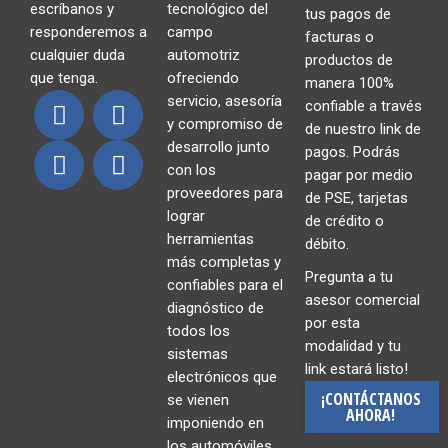
escríbanos y
tecnológico del
tus pagos de
responderemos a
campo
facturas o
cualquier duda
automotriz
productos de
que tenga.
ofreciendo
manera 100%
servicio, asesoría
confiable a través
y compromiso de
de nuestro link de
desarrollo junto
pagos. Podrás
con los
pagar por medio
proveedores para
de PSE, tarjetas
lograr
de crédito o
herramientas
débito.
más completas y
Pregunta a tu
confiables para el
asesor comercial
diagnóstico de
por esta
todos los
modalidad y tu
sistemas
link estará listo!
electrónicos que
¡CONTÁCTANOS
se vienen
AHORA!
imponiendo en
los automóviles