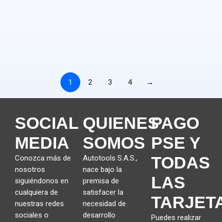
eiusmod tempor incididunt ut labore et dolore magna aliqua. Ut
enim ad minim veniam.
LEARN MORE
1
2
3
4
→
SOCIAL
QUIENES
PAGO
MEDIA
SOMOS
PSE Y
TODAS
Conozca más de
Autotools S.A.S.,
nosotros
nace bajo la
LAS
siguiéndonos en
premisa de
cualquiera de
satisfacer la
TARJET
nuestras redes
necesidad de
sociales o
desarrollo
Puedes realizar