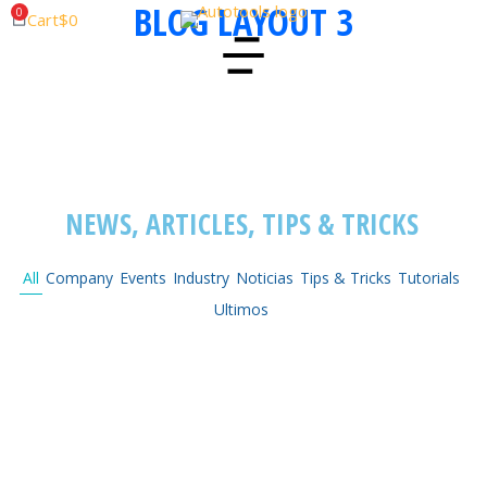
BLOG LAYOUT 3
Cart
$
0
NEWS, ARTICLES, TIPS & TRICKS
All
Company
Events
Industry
Noticias
Tips & Tricks
Tutorials
Ultimos
Ultimos
/
25th noviembre 2024
DESCUBRE EL ESCÁNER Y PROGRAMADOR