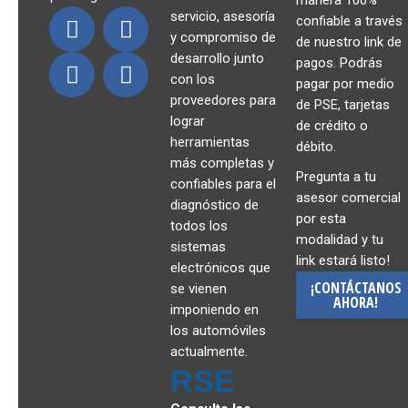
manera 100%
servicio, asesoría
confiable a través
y compromiso de
de nuestro link de
desarrollo junto
pagos. Podrás
con los
pagar por medio
proveedores para
de PSE, tarjetas
lograr
de crédito o
herramientas
débito.
más completas y
Pregunta a tu
confiables para el
asesor comercial
diagnóstico de
por esta
todos los
modalidad y tu
sistemas
link estará listo!
electrónicos que
¡CONTÁCTANOS
se vienen
AHORA!
imponiendo en
los automóviles
actualmente.
RSE