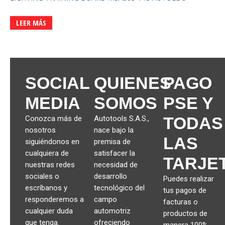
LEER MÁS
SOCIAL
QUIENES
PAGO
MEDIA
SOMOS
PSE Y
TODAS
Conozca más de
Autotools S.A.S.,
nosotros
nace bajo la
LAS
siguiéndonos en
premisa de
cualquiera de
satisfacer la
TARJE
nuestras redes
necesidad de
sociales o
desarrollo
Puedes realizar
escríbanos y
tecnológico del
tus pagos de
responderemos a
campo
facturas o
cualquier duda
automotriz
productos de
que tenga.
ofreciendo